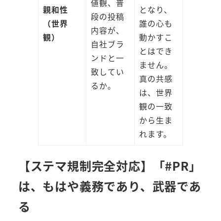
値観、普
親和性
となり、
段の投稿
（世界
誰の心も
内容が、
観）
動かすこ
自社ブラ
とはでき
ンドと一
ません。
致してい
真の共感
るか。
は、世界
観の一致
から生ま
れます。
【ステマ規制完全対応】「#PR」
は、もはや義務であり、武器であ
る