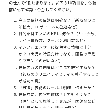
の仕方で9割決まります。以下の10項目を、依頼
前に必ず確認・合意してください。
今回の依頼の
目的
は明確か？（新商品の認
知拡大、ECサイトへの送客など）
目的を測るための
KPI
は何か？（リーチ数、
サイト遷移数、クーポン利用数など）
インフルエンサーに提供する
情報
は十分
か？（商品の特長だけでなく、開発の背景
やブランドの想いなど）
投稿内容の
自由度
はどこまで許容するか？
（彼らのクリエイティビティを尊重すること
が成功の鍵）
「#PR」表記のルール
は明確に伝えたか？
投稿前に、内容を
確認
させてもらうか？
（原則として推奨しませんが、医薬品など
誤情報が許されない場合は例外）