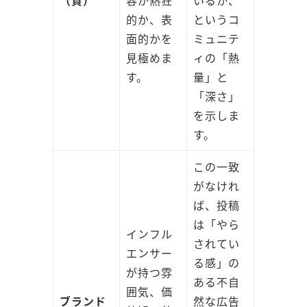
（質）
容が熱狂
いるか、
的か、表
というコ
面的かを
ミュニテ
見極めま
ィの「熱
す。
量」と
「深さ」
を示しま
す。
この一致
がなけれ
ば、投稿
は「やら
インフル
されてい
エンサー
る感」の
が持つ雰
ある不自
囲気、価
ブランド
然な広告