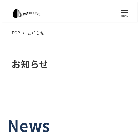
メ
イ
MENU
ン
コ
TOP
お知らせ
ン
テ
ン
お知らせ
ツ
へ
移
動
News