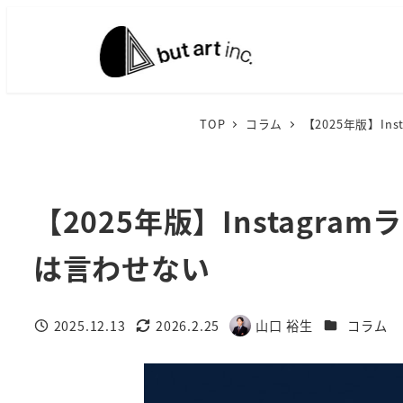
メ
イ
ン
コ
ン
TOP
コラム
【2025年版】I
テ
ン
ツ
【2025年版】Instag
へ
移
は言わせない
動
カテゴリー
2025.12.13
2026.2.25
山口 裕生
コラム
投稿日
更新日
著
者