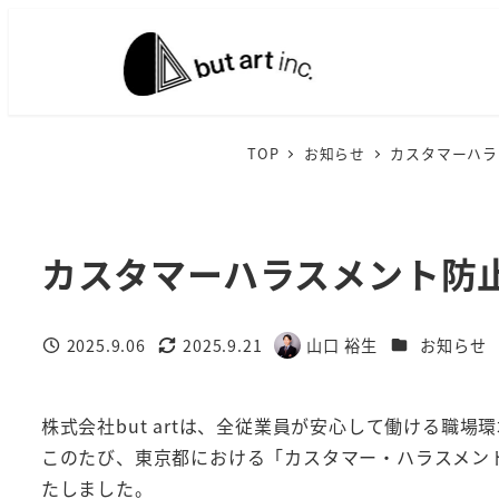
メ
イ
ン
コ
ン
TOP
お知らせ
カスタマーハラ
テ
ン
ツ
カスタマーハラスメント防
へ
移
動
カテゴリー
2025.9.06
2025.9.21
山口 裕生
お知らせ
投稿日
更新日
著
者
株式会社but artは、全従業員が安心して働ける職
このたび、東京都における「カスタマー・ハラスメン
たしました。