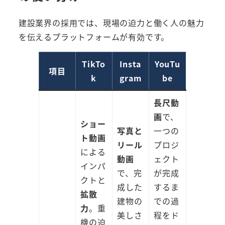
建設業界の採用では、現場の迫力と働く人の魅力
を伝えるプラットフォームが有効です。
TikTo
Insta
YouTu
項目
k
gram
be
長尺動
画
で、
ショー
写真と
一つの
ト動画
リール
プロジ
による
動画
ェクト
インパ
で、完
が完成
クトと
成した
するま
拡散
建物の
での過
力
。重
美しさ
程をド
機の迫