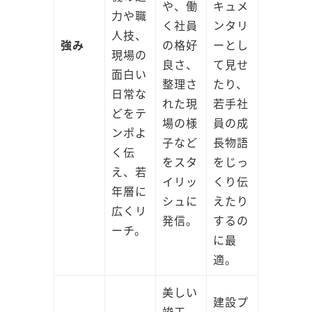
や、働
キュメ
力や職
く社員
ンタリ
人技、
強み
の格好
ーとし
現場の
良さ、
て見せ
面白い
整理さ
たり、
日常な
れた現
若手社
どをテ
場の様
員の成
ンポよ
子など
長物語
く伝
をスタ
をじっ
え、若
イリッ
くり伝
年層に
シュに
えたり
広くリ
発信。
するの
ーチ。
に最
適。
美しい
建設プ
竣工