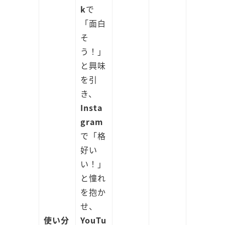
k
で
「面白
そ
う！」
と興味
を引
き、
Insta
gram
で「格
好い
い！」
と憧れ
を抱か
せ、
使い分
YouTu