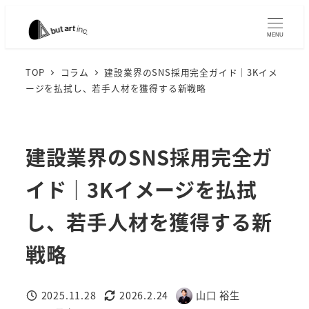
メ
イ
MENU
ン
コ
TOP
コラム
建設業界のSNS採用完全ガイド｜3Kイメ
ージを払拭し、若手人材を獲得する新戦略
ン
テ
ン
ツ
建設業界のSNS採用完全ガ
へ
イド｜3Kイメージを払拭
移
動
し、若手人材を獲得する新
戦略
2025.11.28
2026.2.24
山口 裕生
投稿日
更新日
著