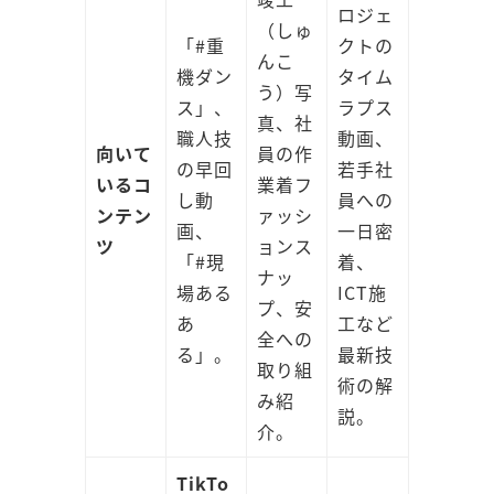
ロジェ
（しゅ
「#重
クトの
んこ
機ダン
タイム
う）写
ス」、
ラプス
真、社
職人技
動画、
向いて
員の作
の早回
若手社
いるコ
業着フ
し動
員への
ンテン
ァッシ
画、
一日密
ツ
ョンス
「#現
着、
ナッ
場ある
ICT施
プ、安
あ
工など
全への
る」。
最新技
取り組
術の解
み紹
説。
介。
TikTo