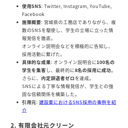
使用SNS
: Twitter, Instagram, YouTube,
Facebook
施策概要
: 宮城県の工務店でありながら、複
数のSNSを駆使し、学生の立場に立った情
報発信を徹底。
オンライン説明会などを積極的に告知し、
採用活動に繋げた。
具体的な成果
: オンライン説明会に
100名の
学生を集客
し、最終的に
8名の採用に成功
。
さらに、
内定辞退者ゼロ
を達成。
SNSによる丁寧な情報発信が、学生との強
固な信頼関係を構築した。
引用元
:
建設業におけるSNS採用の事例を紹
介
2. 有限会社元クリーン