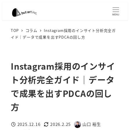
メ
イ
MENU
ン
コ
TOP
コラム
Instagram採用のインサイト分析完全ガ
イド｜データで成果を出すPDCAの回し方
ン
テ
ン
ツ
Instagram採用のインサイ
へ
ト分析完全ガイド｜データ
移
動
で成果を出すPDCAの回し
方
2025.12.16
2026.2.25
山口 裕生
投稿日
更新日
著