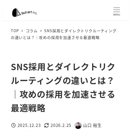
メ
イ
MENU
ン
コ
TOP
コラム
SNS採用とダイレクトリクルーティング
の違いとは？｜攻めの採用を加速させる最適戦略
ン
テ
ン
ツ
SNS採用とダイレクトリク
へ
ルーティングの違いとは？
移
動
｜攻めの採用を加速させる
最適戦略
2025.12.23
2026.2.25
山口 裕生
投稿日
更新日
著