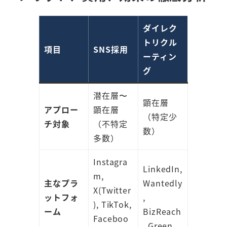
ダイレク
トリクル
項目
SNS採用
ーティン
グ
潜在層〜
顕在層
アプロー
顕在層
（特定少
チ対象
（不特定
数）
多数）
Instagra
LinkedIn,
m,
主なプラ
Wantedly
X(Twitter
ットフォ
,
), TikTok,
ーム
BizReach
Faceboo
, Green