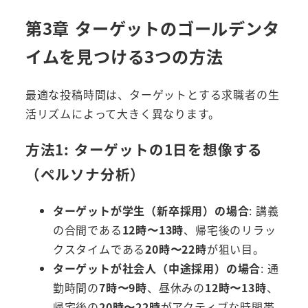
第3章 ターゲットのゴールデンタ
イムを見つける3つの方法
最適な投稿時間は、ターゲットとする求職者の生
活リズムによって大きく異なります。
方法1: ターゲットの1日を想像する
（ペルソナ分析）
ターゲットが学生（新卒採用）の場合
: 講義
の合間である
12時〜13時
、帰宅後のリラッ
クスタイムである
20時〜22時
が狙い目。
ターゲットが社会人（中途採用）の場合
: 通
勤時間の
7時〜9時
、昼休みの
12時〜13時
、
帰宅後の
20時〜22時
がアクティブな時間帯