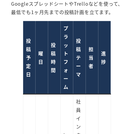
GoogleスプレッドシートやTrelloなどを使って、
最低でも1ヶ月先までの投稿計画を立てます。
プ
ラ
投
投
投
ッ
稿
稿
担
曜
稿
ト
進
予
テ
当
日
時
フ
捗
定
ー
者
間
ォ
日
マ
ー
ム
社
員
イ
ン