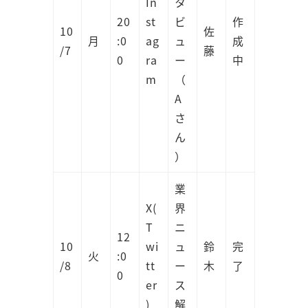
In
タ
20
st
ビ
作
10
佐
月
:0
ag
ュ
成
/7
藤
0
ra
ー
中
m
（
A
さ
ん
）
業
X(
界
T
ニ
12
10
wi
ュ
鈴
完
火
:0
/8
tt
ー
木
了
0
er
ス
)
解