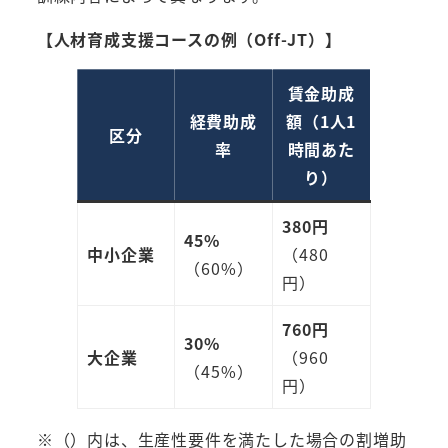
【人材育成支援コースの例（Off-JT）】
賃金助成
経費助成
額（1人1
区分
率
時間あた
り）
380円
45%
中小企業
（480
（60%）
円）
760円
30%
大企業
（960
（45%）
円）
※（）内は、生産性要件を満たした場合の割増助