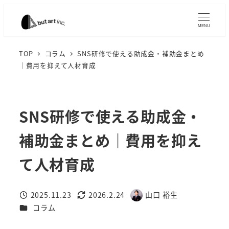
メ
イ
MENU
ン
コ
TOP
コラム
SNS研修で使える助成金・補助金まとめ
｜費用を抑えて人材育成
ン
テ
ン
ツ
SNS研修で使える助成金・
へ
補助金まとめ｜費用を抑え
移
動
て人材育成
2025.11.23
2026.2.24
山口 裕生
投稿日
更新日
著
カテゴリー
コラム
者