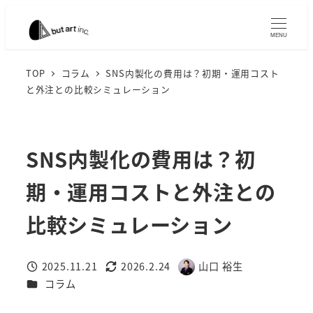
メ
イ
MENU
ン
コ
TOP
コラム
SNS内製化の費用は？初期・運用コスト
と外注との比較シミュレーション
ン
テ
ン
ツ
SNS内製化の費用は？初
へ
期・運用コストと外注との
移
動
比較シミュレーション
2025.11.21
2026.2.24
山口 裕生
投稿日
更新日
著
カテゴリー
コラム
者