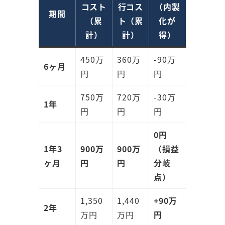
コスト
行コス
（内製
期間
（累
ト（累
化が
計）
計）
得）
450万
360万
-90万
6ヶ月
円
円
円
750万
720万
-30万
1年
円
円
円
0円
1年3
900万
900万
（損益
ヶ月
円
円
分岐
点）
1,350
1,440
+90万
2年
万円
万円
円